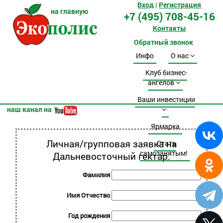
Вход
|
Регистрация
на главную
+7 (495) 708-45-16
Контакты
Обратный звонок
Инфо
О нас
Клуб бизнес-
ангелов
Ваши инвестиции
наш канал на
Ярмарка
Личная/групповая заявка на
Стать
самозанятым!
Дальневосточный гектар.
Фамилия
Имя Отчество
Год рождения